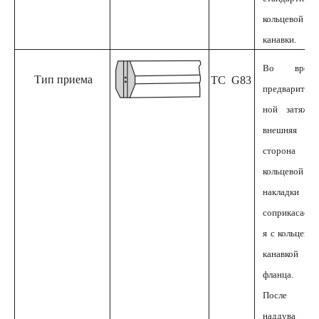
кольцевой
канавки.
Во время
Тип приема
ТС
G83
предваритель
ной затяжки
внешняя
сторона
кольцевой
накладки RX
соприкасаетс
я с кольцевой
канавкой
фланца.
После
наддува