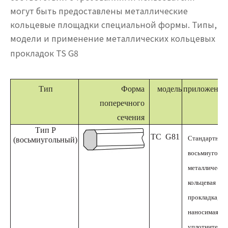
могут быть предоставлены металлические
кольцевые площадки специальной формы. Типы,
модели и применение металлических кольцевых
прокладок TS G8
Тип
Форма
модель
приложение
поперечного
сечения
Тип Р
ТС
G81
Стандартная
(восьмиугольный)
восьмиугольн
металлическа
кольцевая
прокладка,
наносимая на
уплотнитель