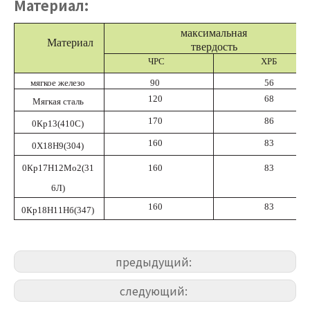
Материал:
максимальная
Материал
твердость
ЧРС
ХРБ
мягкое железо
90
56
120
68
Мягкая сталь
170
86
0Кр13(410С)
160
83
0Х18Н9(304)
0Кр17Н12Мо2(31
160
83
6Л)
160
83
0Кр18Н11Нб(347)
предыдущий:
следующий: