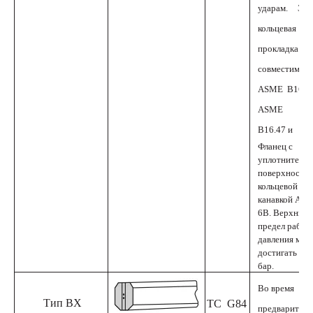
ударам. Эта
кольцевая
прокладка
совместима с
ASME B16.5,
ASME
B16.47 и
Фланец с
уплотнительн
поверхностью
кольцевой
канавкой API 
6B. Верхний
предел рабоч
давления мож
достигать 35
бар.
Во время
Тип ВХ
ТС
G84
предваритель