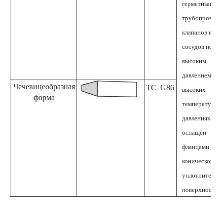
герметизации
трубопроводо
клапанов и
сосудов под
высоким
давлением пр
Чечевицеобразная
ТС
G86
высоких
форма
температурах
давлениях и
оснащен
фланцами с
конической
уплотнительн
поверхностью