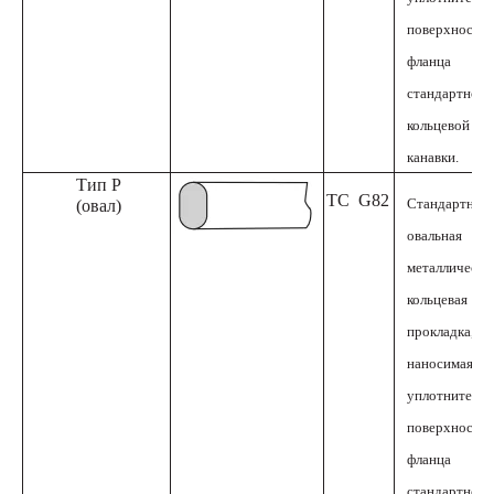
поверхность
фланца
стандартной
кольцевой
канавки.
Тип Р
ТС
G82
Стандартная
(овал)
овальная
металлическа
кольцевая
прокладка,
наносимая на
уплотнитель
поверхность
фланца
стандартной