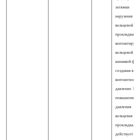
затяжки
наружная час
кольцевой
прокладки B
контактирует 
кольцевой
канавкой флан
создавая выс
контактное
давление. Пос
повышения
давления
кольцевая
прокладка
действует как