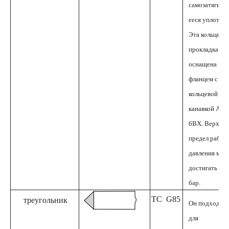
самозатягив
ееся уплотнен
Эта кольцевая
прокладка
оснащена
фланцем с
кольцевой
канавкой API 
6BX. Верхни
предел рабоч
давления мож
достигать 15
бар.
ТС
G85
треугольник
Он подходит
для