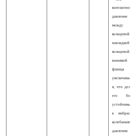
контактное
давление
между
кольцевой
накладкой и
кольцевой
канавкой
фланца
увеличиваетс
я, что делает
его более
устойчивым
к вибрации,
колебаниям
давления и