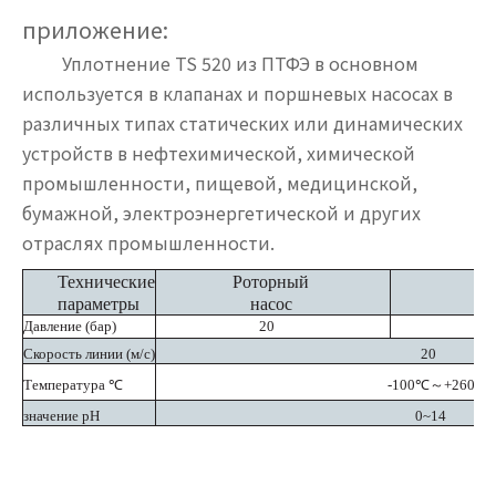
приложение:
Уплотнение TS 520 из ПТФЭ в основном
используется в клапанах и поршневых насосах в
различных типах статических или динамических
устройств в нефтехимической, химической
промышленности, пищевой, медицинской,
бумажной, электроэнергетической и других
отраслях промышленности.
Технические
Роторный
по
параметры
насос
Давление
(бар)
20
Скорость линии
(м/с)
20
Температура
℃
-100℃～+260℃
значение pH
0~14