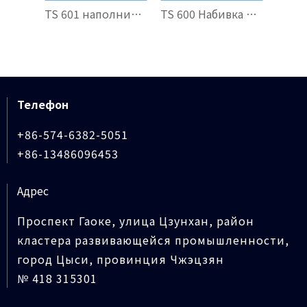
TS 601 наполнитель GFO®, армированный тетрагональным арамидом
TS 600 Набивка из переплетенного арамида и графита из ПТФЭ
Телефон
+86-574-6382-5051
+86-13486096453
Адрес
Проспект Гаоке, улица Цзунхан, район
кластера развивающейся промышленности,
город Цыси, провинция Чжэцзян
№ 418 315301