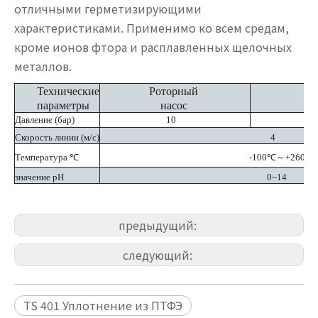
отличными герметизирующими
характеристиками. Применимо ко всем средам,
кроме ионов фтора и расплавленных щелочных
металлов.
Технические
Роторный
по
параметры
насос
Давление
(бар)
10
Скорость линии
(м/с)
4
Температура
℃
-100℃～+260℃
значение pH
0~14
предыдущий:
следующий:
TS 401 Уплотнение из ПТФЭ