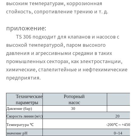
высоким температурам, коррозионная
стойкость, сопротивление трению и т. д.
приложение:
TS 306 подходит для клапанов и насосов с
высокой температурой, паром высокого
давления и агрессивными средами в таких
промышленных секторах, как электростанции,
химические, сталелитейные и нефтехимические
предприятия.
Технические
Роторный
по
параметры
насос
Давление
(бар)
30
Скорость линии
(м/с)
20
Температура
℃
-200℃～+450℃
значение pH
0~14