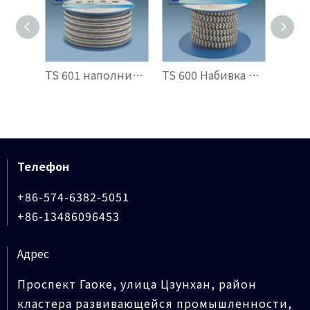
TS 601 наполнитель GFO®, армированный тетрагональным арамидом
TS 600 Набивка из переплетенного арамида и графита из ПТФЭ
Телефон
+86-574-6382-5051
+86-13486096453
Адрес
Проспект Гаоке, улица Цзунхан, район
кластера развивающейся промышленности,